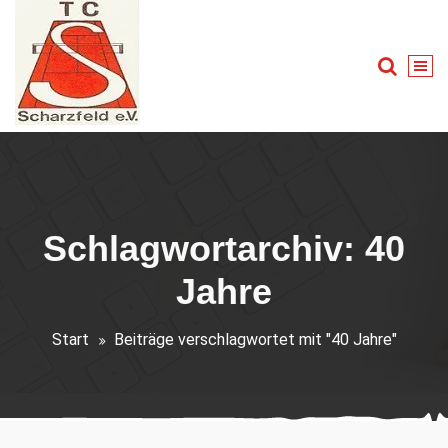
Zum
Inhalt
springen
Tennis für Groß und Klein
Schlagwortarchiv: 40
Jahre
Start
Beiträge verschlagwortet mit "40 Jahre"