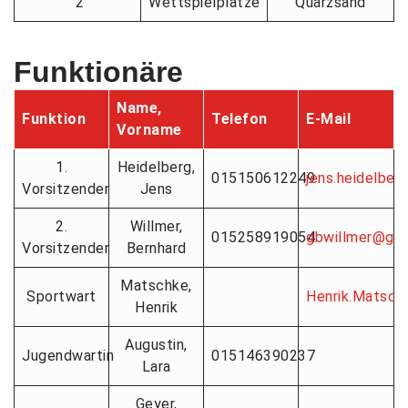
2
Wettspielplätze
Quarzsand
Funktionäre
Name,
Funktion
Telefon
E-Mail
Vorname
1.
Heidelberg,
015150612249
jens.heidelbe
Vorsitzender
Jens
2.
Willmer,
015258919054
gbwillmer@goo
Vorsitzender
Bernhard
Matschke,
Sportwart
Henrik.Matsc
Henrik
Augustin,
Jugendwartin
015146390237
Lara
Geyer,