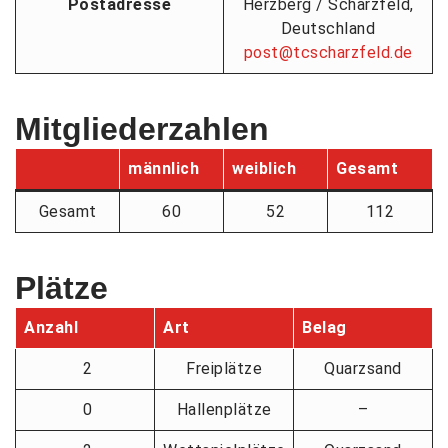
Postadresse
Herzberg / Scharzfeld,
Deutschland
post@tcscharzfeld.de
Mitgliederzahlen
männlich
weiblich
Gesamt
Gesamt
60
52
112
Plätze
Anzahl
Art
Belag
2
Freiplätze
Quarzsand
0
Hallenplätze
–