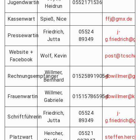
Jugendwartin
0552171536
Heidrun
Kassenwart
Spieß, Nice
ffj@gmx.de
Friedrich,
05524
j-
Pressewartin
Jutta
89349
g.friedrich@gm
Website +
Wolf, Kevin
post@tcscharz
Facebook
Willmer,
Rechnungsempfänger
015258919054
gbwillmer@goo
Bernhard
Willmer,
Frauenwartin
015157865954
gbwillmer@kab
Gabriele
Friedrich,
05524
j-
Schriftführerin
Jutta
89349
g.friedrich@gm
Hercher,
05521
Platzwart
steffen.herch