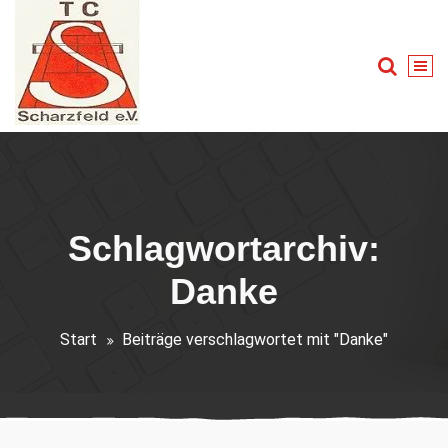
Zum
Inhalt
springen
Tennis für Groß und Klein
Schlagwortarchiv:
Danke
Start
Beiträge verschlagwortet mit "Danke"