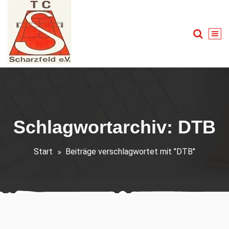
Zum
Inhalt
springen
Tennis für Groß und Klein
Schlagwortarchiv: DTB
Start
Beiträge verschlagwortet mit "DTB"