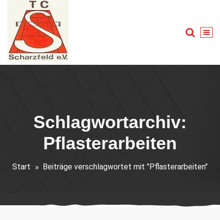
Zum
Inhalt
springen
Tennis für Groß und Klein
Schlagwortarchiv:
Pflasterarbeiten
Start
Beiträge verschlagwortet mit "Pflasterarbeiten"