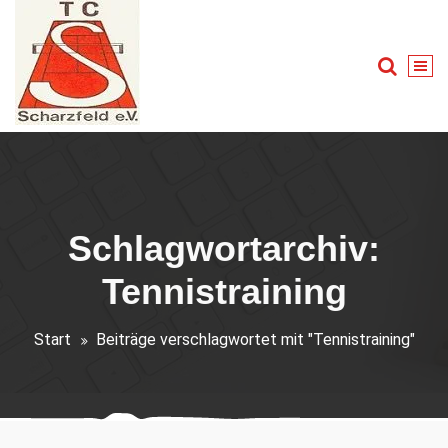
Zum
Inhalt
springen
Tennis für Groß und Klein
Schlagwortarchiv:
Tennistraining
Start
Beiträge verschlagwortet mit "Tennistraining"