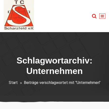
Zum
Inhalt
springen
Tennis für Groß und Klein
Schlagwortarchiv:
Unternehmen
Start
Beiträge verschlagwortet mit "Unternehmen"