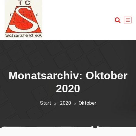
Zum
Inhalt
springen
Tennis für Groß und Klein
Monatsarchiv: Oktober
2020
Start
2020
Oktober