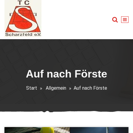
Zum
Inhalt
springen
Tennis für Groß und Klein
Auf nach Förste
Start
Allgemein
Auf nach Förste