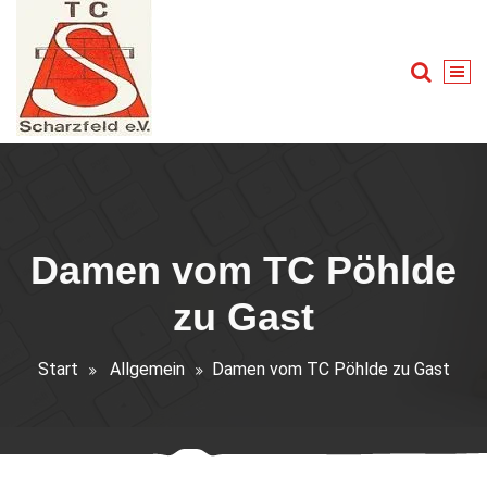
Zum
Inhalt
springen
Tennis für Groß und Klein
Damen vom TC Pöhlde
zu Gast
Start
Allgemein
Damen vom TC Pöhlde zu Gast