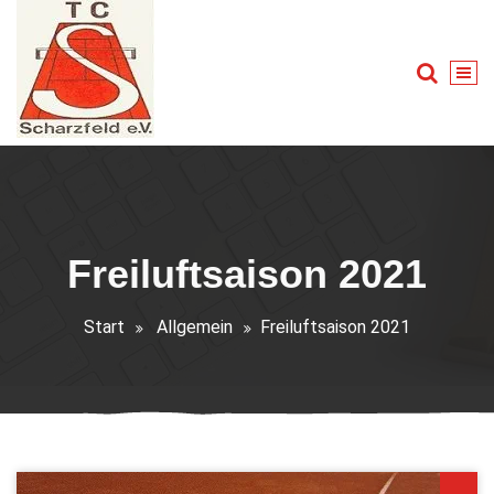
Zum
Inhalt
springen
Tennis für Groß und Klein
Freiluftsaison 2021
Start
Allgemein
Freiluftsaison 2021