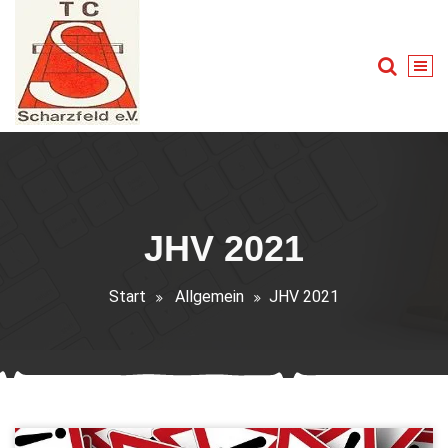
Zum
Inhalt
springen
Tennis für Groß und Klein
JHV 2021
Start
Allgemein
JHV 2021