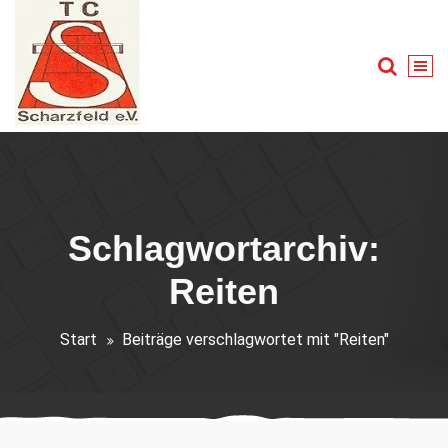
Zum
Inhalt
springen
Tennis für Groß und Klein
Schlagwortarchiv:
Reiten
Start
Beiträge verschlagwortet mit "Reiten"