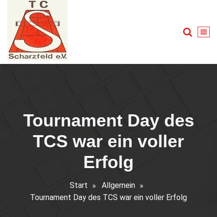
Zum
Inhalt
springen
Tennis für Groß und Klein
Tournament Day des
TCS war ein voller
Erfolg
Start
Allgemein
Tournament Day des TCS war ein voller Erfolg