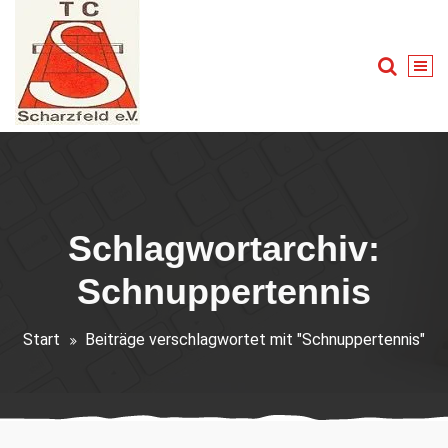
Zum
Inhalt
springen
Tennis für Groß und Klein
Schlagwortarchiv:
Schnuppertennis
Start
Beiträge verschlagwortet mit "Schnuppertennis"