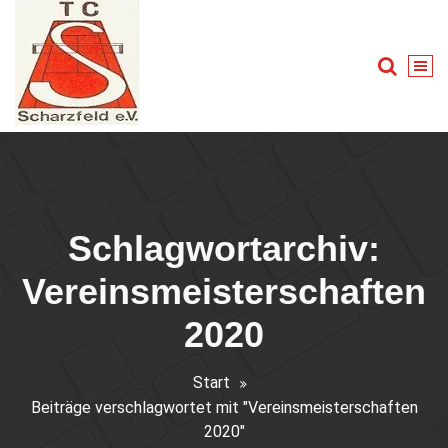
Zum
Inhalt
springen
Tennis für Groß und Klein
Schlagwortarchiv:
Vereinsmeisterschaften
2020
Start
Beiträge verschlagwortet mit "Vereinsmeisterschaften
2020"