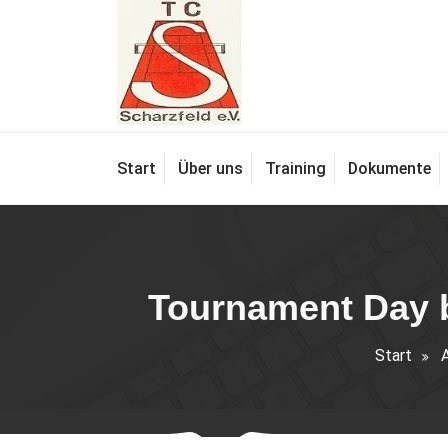
Zum
Inhalt
springen
Tennis für Groß und Klein
Start
Über uns
Training
Dokumente
Tournament Day b
Start