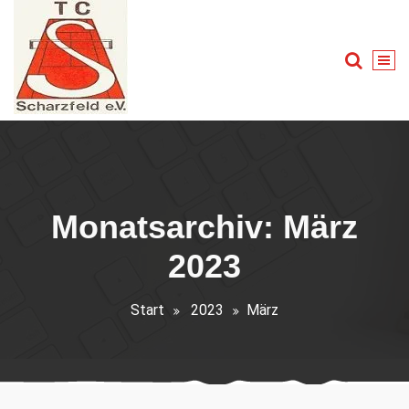
Zum
Inhalt
springen
Tennis für Groß und Klein
Monatsarchiv: März
2023
Start
2023
März