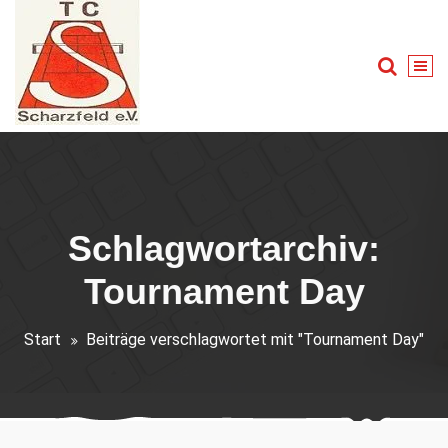
Zum
Inhalt
springen
Tennis für Groß und Klein
Schlagwortarchiv:
Tournament Day
Start
Beiträge verschlagwortet mit "Tournament Day"